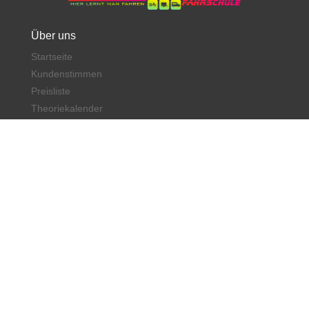
Über uns
Startseite
Kundenstimmen
Preisliste
Theoriekalender
Standorte
Schnellkurse
Anschrift
Fahrschule in Vahrenwald:
Vahrenwalder Straße 53,
30165 Hannover
05 11 / 760 520 50
Fahrschule in
Döhren:
Hildesheimer Str. 256, 30519 Hannover
05 11 / 6002 1533