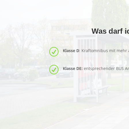
Was darf i
R
Klasse D
: Kraftomnibus mit mehr a
R
Klasse DE:
entsprechender BUS An